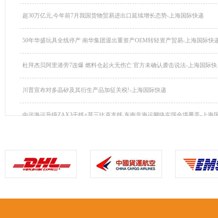
超30万亿元,今年前7月我国货物贸易进出口延续增长态势-上海国际快递
50年华盛玩具全线停产 南华集团退出重资产OEM转轻资产贸易-上海国际快递.
杜拜杰贝阿里港旁7连爆 燃料仓起火无伤亡 官方未确认袭击说法-上海国际快..
川普宣布对多晶矽及其衍生产品加征关税!-上海国际快递
中远海运升级ZAX3干线+莫三比克支线,东南非海运网络实现全境覆盖-上海国.