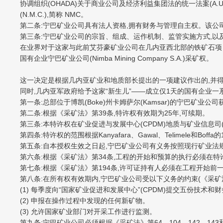
协调组织(OHADA)关于商业公司及经济利益集团法的统一法案(A.U.D.S.
(N.M.C.),简称 NMC。
第二条:宁巴矿业公司具有法人资格,拥有财务与管理自主权。该公
第三条:宁巴矿业公司的宗旨、组成、运作机制、监管实施方式,以
在业界对于这家与此前艾芬豪矿业公司在几内亚西北部的铁矿石项目重
国有企业宁巴矿业公司(Nimba Mining Company S.A.)采矿权。
这一决定是根据几内亚矿业和地质部长提出的一项建议作出的,并
同时,几内亚军政府给予这家“新生儿”——成立仅1天的国有企业一系
第一条:总部位于博凯(Boke)州卡姆萨尔(Kamsar)的宁巴矿业公
第二条:根据《采矿法》第39条,特许权有效期为25年,可续期。
第三条:本特许权在矿业促进与发展中心(CPDM)地质与矿业信息司(DI
第四条:特许权的范围根据Kanyafara、Gawal、Telimele和Boffa的1/
第五条:自本授权生效之日起,宁巴矿业公司有义务按照现行矿业法
第六条:根据《采矿法》第34条,工程的开始和预算的执行必须在
第七条:根据《采矿法》第194条,许可证持有人必须在工程开始
第八条:在所有权有效期内,宁巴矿业公司受以下义务的约束(《采矿法》
(1) 每季度向“国家矿业促进和发展中心”(CPDM)提交五份技术
(2) 申报在操作过程中发现的任何新矿物。
(3) 允许国家矿业部门对开采工作进行监测。
第九条:宁巴矿业公司必须根据《采矿法》第64、104、142、1