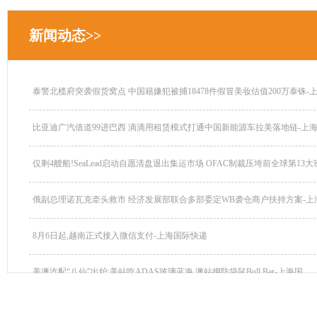
新闻动态>>
泰警北榄府突袭假货窝点 中国籍嫌犯被捕18478件假冒美妆估值200万泰铢-上.
比亚迪广汽借道99进巴西 滴滴用租赁模式打通中国新能源车拉美落地链-上海..
仅剩4艘船!SeaLead启动自愿清盘退出集运市场 OFAC制裁压垮前全球第13大班.
俄副总理诺瓦克牵头救市 经济发展部联合多部委定WB袭仓商户扶持方案-上海.
8月6日起,越南正式接入微信支付-上海国际快递
美澳汽配“八仙”出炉:美站吃ADAS玻璃蓝海 澳站押防袋鼠Bull Bar-上海国...