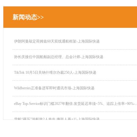
新闻动态>>
伊朗阿曼敲定荷姆兹60天双线通航框架-上海国际快递
孙长庆接任中国船舶副总经理、总会计师-上海国际快递
TikTok 10月5日关纳什维尔办裁250人-上海国际快递
Wildberries正准备进军即时通讯市场-上海国际快递
eBay Top-Service标识门槛2027年翻倍:发货延迟率须<5%、追踪上传率>90%-..
货船“碾压”游船致2人丧生,嫌疑人再+1!-上海国际快递