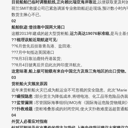
目前船舶已临时调整航线,正向赖比瑞亚海岸靠近,
以便获取更及时
荷兰SMIT救援公司已紧急调派专业救助船赶赴现场,预计数小时
数货主揪心不已。
0
2
船舶轨迹:曾挂靠中国两大港口
这艘2013年建成的超大型货柜船,
运力高达19076标准箱,
是马士基全
??梳理该船近期航迹可见:
??6月曾先后挂靠青岛港、盐田港;
??7月中旬抵达英国港口
??8月3日靠泊鹿特丹港装货;
??8月4日驶离后开启此次跨印度洋航次。
这意味著,
船上极可能载有来自中国北方及珠三角地区的出口货物
0
3
货柜船火灾频发原因
近年来货柜船火灾已成为航运业不可忽视的安全隐患。此次"Marie Ma
??瞒报隐患 :
部分货主为降低成本,将锂电池、化工品等危险品伪装
??监管漏洞 :
尽管国际海事组织(IMO)有《国际海运危险货物规则
??扑救难题 :
货柜堆叠形成的封闭空间,使火灾扑救难度远超普通船
0
4
外贸人必看应对指南
针对可能涉及此次事件的货主与货代,上海忠信货运建议大家建议立