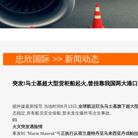
忠欣国际 >> 新闻动态
突发!马士基超大型货柜船起火,曾挂靠我国两大港口
据外媒最新报导,当地时间8月13日,
全球航运巨头马士基旗下超大型货柜
态稳定,所有船员安全留船,暂未发生爆炸等次生事故。
0
1
火灾突发遇险情
事发时,"Marie Maersk"号
正执行从荷兰鹿特丹至马来西亚丹戎帕