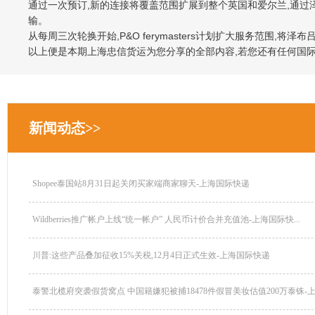
通过一次预订,新的连接将覆盖范围扩展到整个英国和爱尔兰,通过
输。
从每周三次轮换开始,P&O ferymasters计划扩大服务范围
以上便是本期上海忠信货运为您分享的全部内容,若您还有任何国
新闻动态>>
Shopee泰国站8月31日起关闭买家端商家聊天-上海国际快递
Wildberries推广帐户上线“统一帐户” 人民币计价合并充值池-上海国际快...
川普:这些产品叠加征收15%关税,12月4日正式生效-上海国际快递
泰警北榄府突袭假货窝点 中国籍嫌犯被捕18478件假冒美妆估值200万泰铢-上.