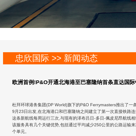
忠欣国际 >> 新闻动态
欧洲首例!P&O开通北海港至巴塞隆纳首条直达国际
杜拜环球港务集团(DP World)旗下的P&O Ferrymast
9月23日出发,在北海港口和巴塞隆纳之间建立了第一次直接铁路连
这条新航线每周运行三次,与现有的泽布吕日-多日-佩皮尼昂航线
该服务具有几个关键优势,包括通过平均减少250公里的公路运输
个单元。