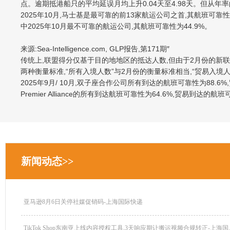
点。逾期抵港船只的平均延误月均上升0.04天至4.98天。但从年率的
2025年10月,马士基是最可靠的前13家航运公司之首,其航班可靠性为7
中2025年10月最不可靠的航运公司,其航班可靠性为44.9%。
来源:Sea-Intelligence.com, GLP报告,第171期″
传统上,联盟得分仅基于目的地地区的抵达人数,但由于2月份的新
两种衡量标准,“所有入境人数”与2月份的衡量标准相当,“贸易入境
2025年9月/ 10月,双子座合作公司所有到达的航班可靠性为88.6
Premier Alliance的所有到达航班可靠性为64.6%,贸易到达的航
新闻动态>>
亚马逊8月6日关停社媒促销码-上海国际快递
TikTok Shop东南亚上线内容授权工具,3天响应期让搬运视频合规转正-上海国..