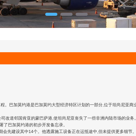
程。巴加莫约港是巴加莫约大型经济特区计划的一部分,位于坦尚尼亚商业首都三兰
公司改道邻国肯亚的蒙巴萨港,使坦尚尼亚丧失了一些非洲内陆市场的业务
签署了巴加莫约港的初步开发备忘录。
期会先建设其中14个。他透露施工设备正在运抵途中,但未提供更多细节。该港