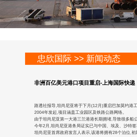
忠欣国际 >> 新闻动态
非洲百亿美元港口项目重启-上海国际快递
路透社报导,坦尚尼亚将于下月(12月)重启巴加莫约港工
2004年发起,项目涵盖工业园区及铁路公路网络。
由于坦尚尼亚第一大港三兰港港长期拥堵,导致很多船
今年2月,坦尚尼亚港务局证实已与中国、埃及、沙特
坦尚尼亚首席政府发言人表示,该港将拥有28个泊位,初