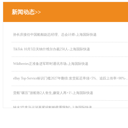
新闻动态>>
孙长庆接任中国船舶副总经理、总会计师-上海国际快递
TikTok 10月5日关纳什维尔办裁250人-上海国际快递
Wildberries正准备进军即时通讯市场-上海国际快递
eBay Top-Service标识门槛2027年翻倍:发货延迟率须<5%、追踪上传率>90%-..
货船“碾压”游船致2人丧生,嫌疑人再+1!-上海国际快递
缺水!巴拿马运河再紧缩船舶载重限制!-上海国际快递