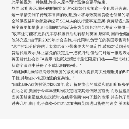
此举被视为一种拖延,许多人原本预计豁免会更早结束。
然而,政府表示,额外的时间将允许它就如何实施这一变化展开咨询
这一举措受到了传统零售商的欢迎,预计将导致英国货物仓储量的增
全球供应链和物流咨询公司SCALA的执行董事克里斯·克劳斯说:
后变得更加昂贵,但长期的结果应该是为英国各地的合规企业提供一
“改革还可能将更多的库存和履行活动转移到英国,增加对国内仓储
他补充说:“由于到2029年才会实施,与此同时,负责任的英国零售
“尽早推出分阶段的计划将给企业带来更大的确定性,鼓励对英国分
货运代理表示,终止豁免的决定是一把双刃剑,但他们对这一推迟表
英国货代协会BIFA表示:“政府决定取消‘最低限度’门槛——取
从这个漏洞中获得了不成比例的好处。”
“与此同时,虽然取消最低限度的减免可以为提供海关处理服务的B
干扰,并增加小包裹物流的复杂性。”
“因此,BIFA欢迎推迟到2029年,这让贸易协会的成员和他们所服
在此之前,美国于今年早些时候决定结束其最低限度豁免,而欧盟也宣
当美国结束最低免税政策时,在线零售商转向了新的市场,并实施了
过去几年,由于电子商务公司希望加快向英国进口货物的速度,英国