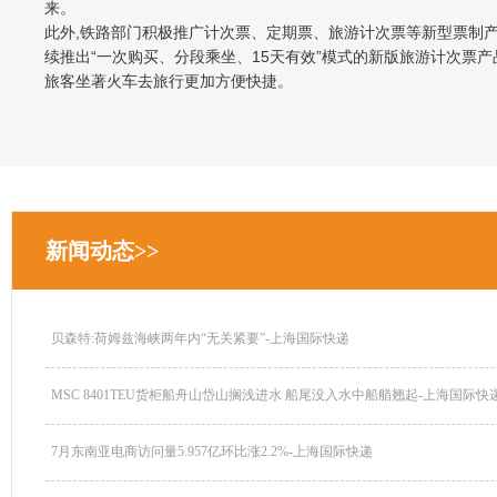
来。
此外,铁路部门积极推广计次票、定期票、旅游计次票等新型票制产品
续推出“一次购买、分段乘坐、15天有效”模式的新版旅游计次票产品
旅客坐著火车去旅行更加方便快捷。
新闻动态>>
贝森特:荷姆兹海峡两年内“无关紧要”-上海国际快递
MSC 8401TEU货柜船舟山岱山搁浅进水 船尾没入水中船艏翘起-上海国际快递.
7月东南亚电商访问量5.957亿环比涨2.2%-上海国际快递