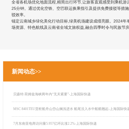
全省各机场优化地面流程,精简出行环节,让旅客直观感受到乘机游
25分钟。通过优化空铁、空巴联运换乘指引及提供免费接驳等措施
驳效率。
锚定云南城乡绿化美化行动目标,绿美机场建设成绩亮眼。2024年单
场资源、特色航线及云南省全域文旅权益,融合四季时令与民族节庆
新闻动态>>
贝森特:荷姆兹海峡两年内“无关紧要”-上海国际快递
MSC 8401TEU货柜船舟山岱山搁浅进水 船尾没入水中船艏翘起-上海国际快递.
7月东南亚电商访问量5.957亿环比涨2.2%-上海国际快递