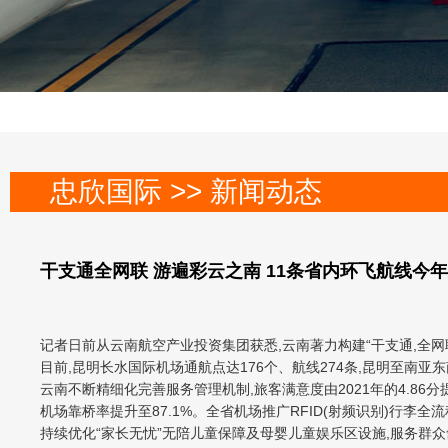
忠欣国际 >> 新闻动态
干支通全网联 游遍彩云之南 11条省内环飞航线今
记者日前从云南航空产业投资集团获悉,云南著力构建“干支通,全网联
目前,昆明长水国际机场通航点达176个、航线274条,昆明至南亚
云南不断精细化完善服务管理机制,旅客满意度由2021年的4.86分
机场靠桥率提升至87.1%。全省机场推广RFID(射频识别)行
持续优化“家长无忧”无陪儿童保障及母婴儿童娱乐区设施,服务群