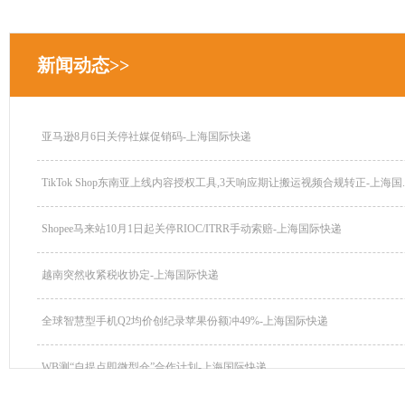
新闻动态>>
亚马逊8月6日关停社媒促销码-上海国际快递
TikTok Shop东南亚上线内容授权工具,3天响应期让搬运视频合规转正-上海国..
Shopee马来站10月1日起关停RIOC/ITRR手动索赔-上海国际快递
越南突然收紧税收协定-上海国际快递
全球智慧型手机Q2均价创纪录苹果份额冲49%-上海国际快递
WB测“自提点即微型仓”合作计划-上海国际快递