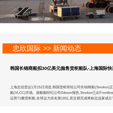
忠欣国际 >> 新闻动态
韩国长锦商船拟30亿美元抛售货柜船队-上海国际快
上海忠信货运1月15日消息,韩国货柜班轮公司长锦商船(Sinoko
船(VLCC)市场。据船舶经纪公司Gibson报告,Sinokor已从Fr
运营71艘货柜船,全球运力排名第18位,若交易完成将标志这家成