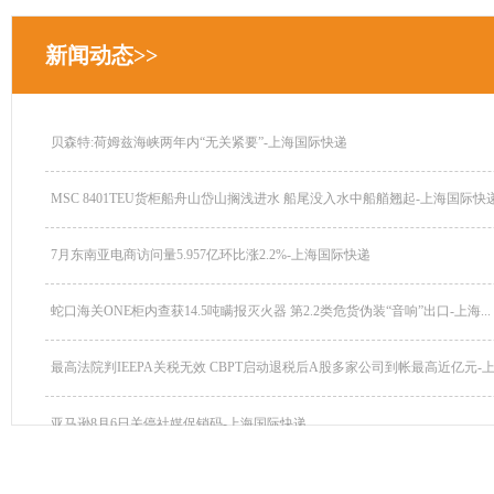
新闻动态>>
贝森特:荷姆兹海峡两年内“无关紧要”-上海国际快递
MSC 8401TEU货柜船舟山岱山搁浅进水 船尾没入水中船艏翘起-上海国际快递.
7月东南亚电商访问量5.957亿环比涨2.2%-上海国际快递
蛇口海关ONE柜内查获14.5吨瞒报灭火器 第2.2类危货伪装“音响”出口-上海...
最高法院判IEEPA关税无效 CBPT启动退税后A股多家公司到帐最高近亿元-上海
亚马逊8月6日关停社媒促销码-上海国际快递