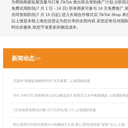
为帮助商家拓展流量与订单,TikTok 推出联合资助推广计划,分阶段
免费试用阶段(7 月 1 日 - 14 日):所有商家可参与 14 天免费推广
共同资助阶段(7 月 15 日起):进入长期合作模式后,TikTok Sho
以上便是本期上海忠信货运为您分享的全部内容,若您还有任何国
时比价服务,助您节省更多的物流成本。
新闻动态>>
贝森特:荷姆兹海峡两年内“无关紧要”-上海国际快递
MSC 8401TEU货柜船舟山岱山搁浅进水 船尾没入水中船艏翘起-上海国际快递.
7月东南亚电商访问量5.957亿环比涨2.2%-上海国际快递
蛇口海关ONE柜内查获14.5吨瞒报灭火器 第2.2类危货伪装“音响”出口-上海...