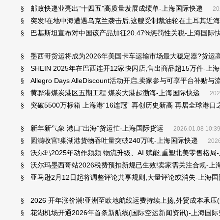
邮政快递业亮出“十四五”高质量发展成绩单-上海国际快递
§
20
突发!在地中海遭遇乌克兰袭击后,这艘受制裁油轮在土耳其近海
§
巴基斯坦宣布对中国该产品加征20.47%惩罚性关税-上海国际
§
墨西哥货运将成为2026年美国卡车运输市场最大稳定器?货运高
§
SHEIN 2025年在巴西连开12家快闪店,售出商品超15万件-上
§
Allegro Days AlleDiscount活动开启,卖家参与可享平台
§
黄骅港煤炭港区五期工程:煤炭大港起渤海-上海国际快递
§
202
突破5500万标箱 上海港“16连冠” 再创历史新高 再居全球港
§
新年新气象 港口“出海”货运忙-上海国际货运
§
2026.01.08 10:3
圆满收官!巢湖港货物吞吐量突破240万吨-上海国际快递
§
2026
沃尔玛2025年动作频频:物流升级、AI 赋能,重塑北美零售格局
§
沃尔玛墨西哥站2026税费预扣新规已生效!卖家需关注合规-上
§
亚马逊2月12日起将调整评论共享规则,大量评论或消失-上海
§
2026 开年涨价潮!亚洲至欧地航线运费持续上扬,外贸成本承压
§
花湖机场开通2026年首条新航线(国际空运新闻资讯)-上海国
§