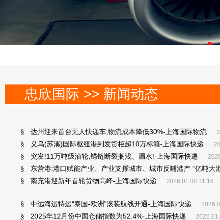
忠欣国际 >> 新闻动态
达州迎来首台无人快递车,物流成本降低30%-上海国际物流
§
2
义乌(苏溪)国际枢纽港到发货柜超10万标箱-上海国际快递
§
20
突发!11万吨级油轮,锚链断裂搁浅、漏水!-上海国际快递
§
2026
东营港:港口赋能产业、产业支撑城市、城市反哺港产 “亿吨大
§
南充港迎新年首轮货物高峰-上海国际快递
§
2026.01.08 11:16
中远海运特运“泰国-欧洲”滚装航线开通-上海国际快递
§
2026.0
2025年12月份中国仓储指数为52.4%-上海国际快递
§
2026.01.