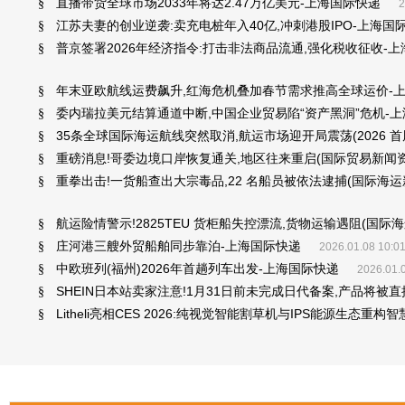
直播带货全球市场2033年将达2.47万亿美元-上海国际快递
§
2
江苏夫妻的创业逆袭:卖充电桩年入40亿,冲刺港股IPO-上海国
§
普京签署2026年经济指令:打击非法商品流通,强化税收征收-
§
年末亚欧航线运费飙升,红海危机叠加春节需求推高全球运价-
§
委内瑞拉美元结算通道中断,中国企业贸易陷“资产黑洞”危机-
§
35条全球国际海运航线突然取消,航运市场迎开局震荡(2026 首周
§
重磅消息!哥委边境口岸恢复通关,地区往来重启(国际贸易新闻资
§
重拳出击!一货船查出大宗毒品,22 名船员被依法逮捕(国际海运
§
航运险情警示!2825TEU 货柜船失控漂流,货物运输遇阻(国际
§
庄河港三艘外贸船舶同步靠泊-上海国际快递
§
2026.01.08 10:0
中欧班列(福州)2026年首趟列车出发-上海国际快递
§
2026.01.
SHEIN日本站卖家注意!1月31日前未完成日代备案,产品将被
§
Litheli亮相CES 2026:纯视觉智能割草机与IPS能源生态重
§