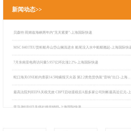
新闻动态>>
贝森特:荷姆兹海峡两年内“无关紧要”-上海国际快递
MSC 8401TEU货柜船舟山岱山搁浅进水 船尾没入水中船艏翘起-上海国际快递.
7月东南亚电商访问量5.957亿环比涨2.2%-上海国际快递
蛇口海关ONE柜内查获14.5吨瞒报灭火器 第2.2类危货伪装“音响”出口-上海...
最高法院判IEEPA关税无效 CBPT启动退税后A股多家公司到帐最高近亿元-上海
亚马逊8月6日关停社媒促销码-上海国际快递