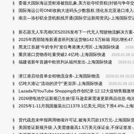
委最大国际海运货柜港被指乱象,美方欲夺经营权(封锁与争夺交
§
国际海运公司ONE收购大连码头少数股权,强化东北亚港口准入
§
南京—洛杉矶全货机航线开通(国际空运新闻资讯)-上海国际空
§
新石器无人车亮相CES2026发布下一代无人驾驶物流解决方案
§
2025年西部陆海新通道班列发运货物142.5万标箱 同比增长47
§
黑龙江首趟“牛奶专列”发往粤港澳大湾区-上海国际快递
§
2026
重庆港口货物吞吐量突破2.4亿吨-上海国际快递
§
2026.01.08 1
福建省新年首趟中欧班列从福州发出-上海国际快递
§
2026.01.
潜江港启动首单全程物流业务-上海国际物流
§
2026.01.08 10:2
亿吨大港让“流动的济宁”更澎湃-上海国际快递
§
2026.01.08 10:
Lazada与YouTube Shopping合作创纪录:12.12大促销售额
§
2026锂电池空运新规已生效!亚马逊卖家需速更新商品信息-电
§
2025年1-11月我国服装出口1378.1亿美元,同比下滑4.4%-
§
货代疏忽未申报两用物项许可证,被海关罚款19万元-上海国际
§
美国签证新规升级:入美需缴最高1.5万美元保证金,不保证签发
§