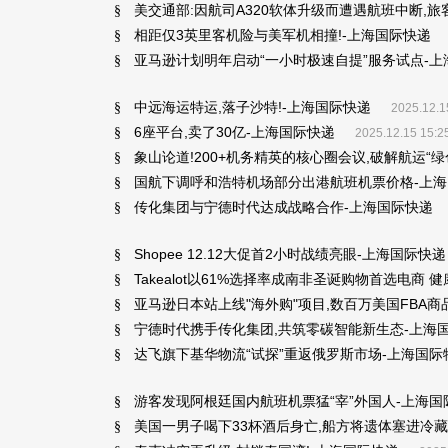
美交通部:因航司A320软体升级而遭遇航班中断,旅
§
相距仅3英里客机险与美军机相撞!-上海国际快递
§
亚马逊计划明年启动“一小时极速自提”服务试点-上
§
中远海运特运,落子沙特!-上海国际快递
§
2025.12.1
6座平台,卖了30亿-上海国际快递
§
2025.12.15 15:2
象山论道!200+机务精英的核心圈会议,破解航运“
§
国航下调呼和浩特机场部分出港航班机票价格-上
§
传化集团与宁德时代达成战略合作-上海国际快递
§
Shopee 12.12大促首2小时战绩亮眼-上海国际快递
§
Takealot以61%选择率成南非圣诞购物首选电商
§
亚马逊日本站上线"海外购"项目,数百万美国FBA
§
宁德时代携手传化集团,共筑零碳智能新生态-上海
§
达飞旗下基华物流“试探”重返俄罗斯市场-上海国际
§
游客发现阿根廷国内航班机票猛“宰”外国人-上海国
§
美国一男子喝下33杯酒后身亡,船方将遗体塞进冷
§