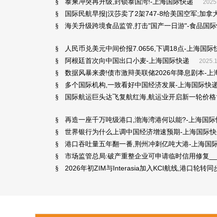
泰柬冲突再升级,封锁泰国湾!-上海国际快递
§
2025
国际民航早报|汉莎卖了2架747-8给美国空军;加
§
海关升级跨境食品监管,打击"国产一日游"-食品国
§
人民币兑美元中间价报7.0656,下调18点-上海国际
§
阿根廷首次向中国出口小麦-上海国际快递
§
2025.1
数据风暴来袭!债市激辩美联储2026年降息剧本-
§
多个国际机构,一致看好中国经济发展-上海国际快
§
国际航运巨头达飞复航红海,航运业开启新一轮价格
§
再造一座千万吨级港口,渤海湾港何以能?-上海国际
§
世界银行为什么上调中国经济增速预期-上海国际快
§
港口吞吐量五年翻一番,荆州冲刺亿吨大港-上海国
§
市场监管总局:破产重整企业可申请临时信用修复_
§
2026年初ZIM与Interasia加入KCI航线,港口轮
§