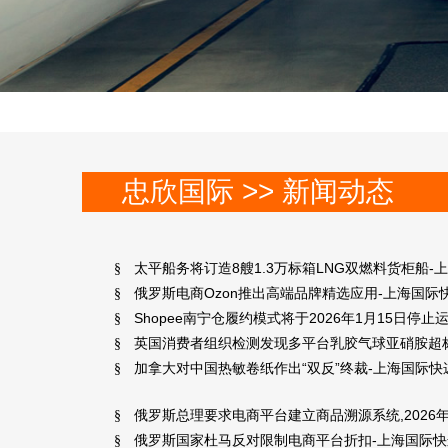
忠欣国际 >> 新闻动态
太平船务将订造8艘1.3万标箱LNG双燃料货柜船-
§
俄罗斯电商Ozon推出高端品牌精选应用-上海国际
§
Shopee南宁仓履约模式将于2026年1月15日停止
§
英国消费者组织检测发现多平台乳胶气球亚硝胺超
§
加拿大对中国热敏卷纸作出“双反”终裁-上海国际快
§
俄罗斯总理要求电商平台建立商品溯源系统,2026
§
俄罗斯国家杜马反对限制电商平台折扣-上海国际快
§