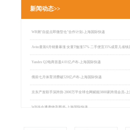
新闻动态>>
WB测“自提点即微型仓”合作计划-上海国际快递
Avito童装6月销量暴涨:女童T恤涨57% 二手便宜35%成育儿省钱
Yandex Q2电商首盈4.01亿卢布-上海国际快递
俄前七月体育消费破520亿卢布-上海国际快递
京东产发联手深跨协 2800万平全球仓网赋能3800家跨境会员-
WB连仓遭袭烧及图书-上海国际快递