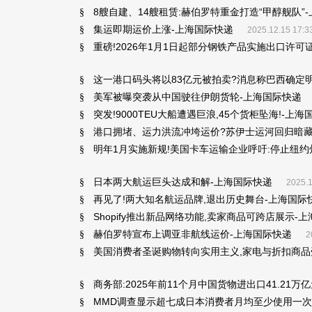
8艘自建、14艘租赁:赫伯罗特重金打造“甲醇舰队”
§
集运即期运价上涨-上海国际快递
§
2025.12.15 17:3
重磅!2026年1月1日起部分钢铁产品实施出口许可
§
这一港口码头将以83亿元被拍卖?消息称巴西确定
§
美军被曝突袭从中国驶往伊朗货轮-上海国际快递
§
突发!9000TEU大船遭遇巨浪,45个货柜坠海!-上
§
港口拥堵、运力洪流冲垮运价?苏伊士运河回归暗藏多
§
明年1月实施新规!美国卡车运输企业呼吁:停止纽约
§
日本两大航运巨头达成和解-上海国际快递
§
2025.1
再见了!两大知名航运品牌,退出历史舞台-上海国际
§
Shopify推出新品网络功能,卖家商品可跨店展示-
§
赫伯罗特宣布上调亚非航线运价-上海国际快递
§
2
美国消费者圣诞购物转向实用主义,家电与折扣商品
§
商务部:2025年前11个月中国货物进出口41.21万
§
MMD调查显示超七成日本消费者月均至少使用一次
§