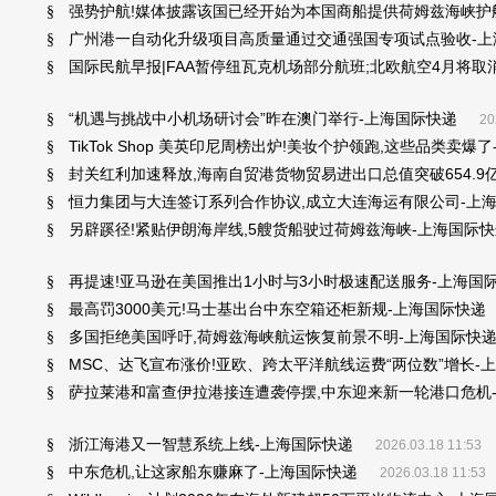
强势护航!媒体披露该国已经开始为本国商船提供荷姆兹海峡护
§
广州港一自动化升级项目高质量通过交通强国专项试点验收-上
§
国际民航早报|FAA暂停纽瓦克机场部分航班;北欧航空4月将取消
§
“机遇与挑战中小机场研讨会”昨在澳门举行-上海国际快递
§
20
TikTok Shop 美英印尼周榜出炉!美妆个护领跑,这些品类卖爆
§
封关红利加速释放,海南自贸港货物贸易进出口总值突破654.9
§
恒力集团与大连签订系列合作协议,成立大连海运有限公司-上
§
另辟蹊径!紧贴伊朗海岸线,5艘货船驶过荷姆兹海峡-上海国际
§
再提速!亚马逊在美国推出1小时与3小时极速配送服务-上海国
§
最高罚3000美元!马士基出台中东空箱还柜新规-上海国际快递
§
多国拒绝美国呼吁,荷姆兹海峡航运恢复前景不明-上海国际快
§
MSC、达飞宣布涨价!亚欧、跨太平洋航线运费“两位数”增长-
§
萨拉莱港和富查伊拉港接连遭袭停摆,中东迎来新一轮港口危机
§
浙江海港又一智慧系统上线-上海国际快递
§
2026.03.18 11:53
中东危机,让这家船东赚麻了-上海国际快递
§
2026.03.18 11:53