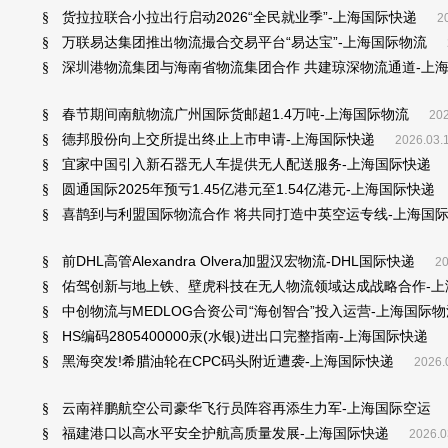
货拉拉联合小拉出行启动2026“全民就业季”-上海国际快递
§
2
万联易达集团推出物流撮合交易平台“易达宝”-上海国际物流
§
深圳港物流集团与海南省物流集团合作 共建琼深物流通道-上
§
春节期间南航物流广州国际货邮超1.4万吨-上海国际物流
§
202
德邦股份向上交所提出终止上市申请-上海国际快递
§
2026.03.
宜家中国引入新石器无人车提供无人配送服务-上海国际快递
§
圆通国际2025年预亏1.45亿港元至1.54亿港元-上海国际快递
§
喜鹊到与利盟国际物流合作 将共同打造中英空运专线-上海国
§
前DHL高管Alexandra Olvera加盟汉宏物流-DHL国际快递
§
20
佑驾创新与地上铁、壁虎科技在无人物流领域达成战略合作-上
§
中创物流与MEDLOG合资公司“海创智合”投入运营-上海国际物
§
HS编码2805400000汞(水银)进出口完整指南-上海国际快递
§
黑海突发!希腊油轮在CPC码头附近遭袭-上海国际快递
§
2026.
云南祥鹏航空公司豪华飞行员阵容再添生力军-上海国际空运
§
福建港口以高水平安全护航高质量发展-上海国际快递
§
2026.0