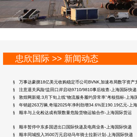
忠欣国际 >> 新闻动态
万事达豪掷18亿美元收购稳定币公司BVNK,加速布局数字资产
§
注意退关风险!盐田口岸启动9710/9810事后核查-上海国际快递
§
敦煌网新规:3月下旬上线“物流服务履约异常率”考核指标-上海
§
年销超263万辆,奇瑞2025年净利劲增34.6%至190.19亿元-
§
顺丰与上化检达成有限数量危险货物运输合作-上海国际货运
§
顺丰暂停中东多国进出口国际快递及电商业务-上海国际快递
§
顺丰同城投入3500万元启动马年骑士拉新计划-上海国际快递
§