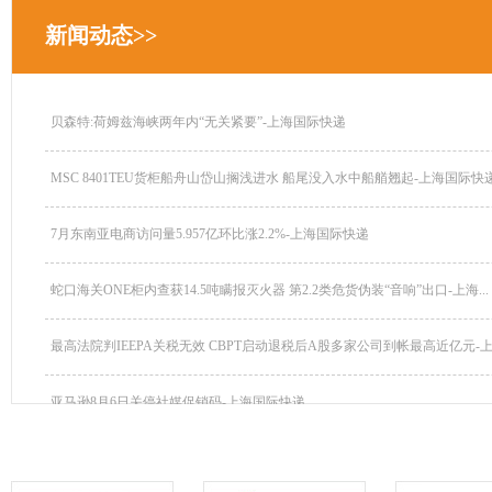
新闻动态>>
贝森特:荷姆兹海峡两年内“无关紧要”-上海国际快递
MSC 8401TEU货柜船舟山岱山搁浅进水 船尾没入水中船艏翘起-上海国际快递.
7月东南亚电商访问量5.957亿环比涨2.2%-上海国际快递
蛇口海关ONE柜内查获14.5吨瞒报灭火器 第2.2类危货伪装“音响”出口-上海...
最高法院判IEEPA关税无效 CBPT启动退税后A股多家公司到帐最高近亿元-上海
亚马逊8月6日关停社媒促销码-上海国际快递