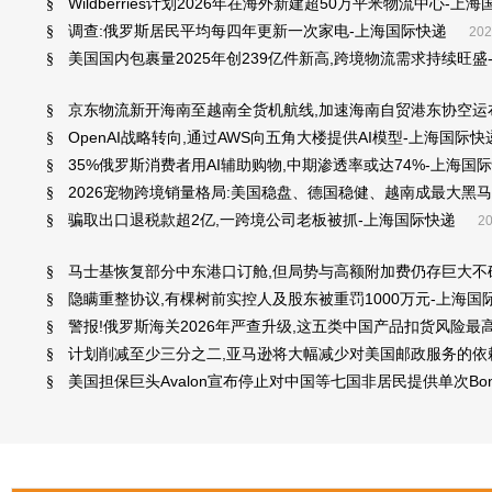
Wildberries计划2026年在海外新建超50万平米物流中心-上
§
调查:俄罗斯居民平均每四年更新一次家电-上海国际快递
§
202
美国国内包裹量2025年创239亿件新高,跨境物流需求持续旺盛
§
京东物流新开海南至越南全货机航线,加速海南自贸港东协空运
§
OpenAI战略转向,通过AWS向五角大楼提供AI模型-上海国际快
§
35%俄罗斯消费者用AI辅助购物,中期渗透率或达74%-上海国
§
2026宠物跨境销量格局:美国稳盘、德国稳健、越南成最大黑马
§
骗取出口退税款超2亿,一跨境公司老板被抓-上海国际快递
§
20
马士基恢复部分中东港口订舱,但局势与高额附加费仍存巨大不
§
隐瞒重整协议,有棵树前实控人及股东被重罚1000万元-上海国
§
警报!俄罗斯海关2026年严查升级,这五类中国产品扣货风险最
§
计划削减至少三分之二,亚马逊将大幅减少对美国邮政服务的依
§
美国担保巨头Avalon宣布停止对中国等七国非居民提供单次Bo
§