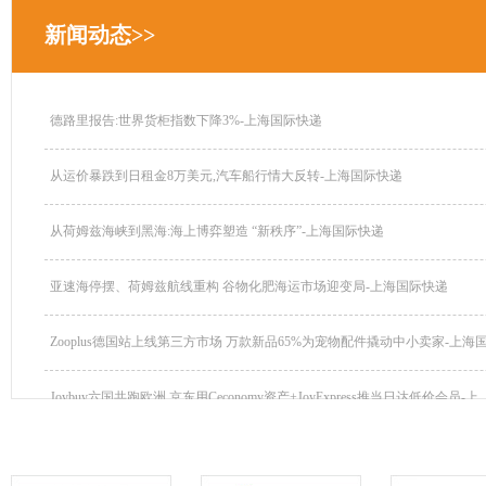
新闻动态>>
德路里报告:世界货柜指数下降3%-上海国际快递
从运价暴跌到日租金8万美元,汽车船行情大反转-上海国际快递
从荷姆兹海峡到黑海:海上博弈塑造 “新秩序”-上海国际快递
亚速海停摆、荷姆兹航线重构 谷物化肥海运市场迎变局-上海国际快递
Zooplus德国站上线第三方市场 万款新品65%为宠物配件撬动中小卖家-上海国.
Joybuy六国共跑欧洲 京东用Ceconomy资产+JoyExpress推当日达低价会员-上..