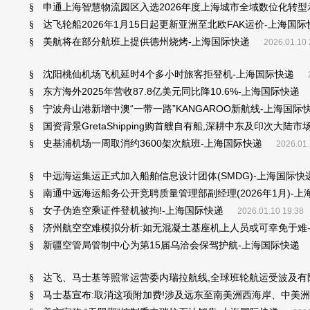
申通上海智慧物流园区入选2026年度上海城市全域数位化转型
§
达飞轮船2026年1月15日起更新亚洲至北欧FAK运价-上海国际
§
美航将在部分航班上提供德州烧烤-上海国际快递
§
2026.01.10 
沈阳桃仙机场飞机延时4个多小时旅客拒登机-上海国际快递
§
东方海外2025年营收87.8亿美元同比降10.6%-上海国际快递
§
宁波舟山港新增中澳“一带一路”KANGAROO新航线-上海国际
§
国资背景GretaShipping购首艘自有船,深耕中东及印次大陆
§
史基浦机场一周取消约3600架次航班-上海国际快递
§
2026.01.
中远海运集运正式加入船舶信息设计团体(SMDG)-上海国际快
§
南通中远海运船务公开竞聘质量管理部副经理(2026年1月)-上
§
女子伪造空乘证件登机被拘!-上海国际快递
§
2026.01.10 19:38
济州航空空难模拟分析:如无混凝土基座机上人员或可幸免于难
§
新疆空管局管制中心为第15届乌洽会保驾护航-上海国际快递
§
达飞、马士基等照常运营委内瑞拉航线,全球班轮航运受波及有限
§
马士基宣布:取消这项附加费!涉及远东至南美洲西海岸、中美洲
§