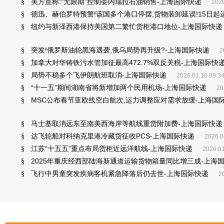
美方宣称:“无限期”控制委内瑞拉石油销售-上海国际快递
§
2026
德迅、赫伯罗特预警!该国多个港口停摆,货物装卸延误!15日起
§
纽约与新泽西港保持美国第二繁忙货柜港口地位-上海国际快递
§
突发!俄罗斯油轮黑海遇袭,俄乌局势再升级?-上海国际快递
§
2
加拿大对华铸铁污水管加征最高472.7%双反关税-上海国际快
§
局势不稳多个飞伊朗航班取消-上海国际快递
§
2026.01.10 09:3
“十一五”期间湖南省将新增加两个民用机场-上海国际快递
§
20
MSC公布春节亚欧线空白航次,运力调整应对需求放缓-上海国
§
马士基取消远东至南美西海岸等航线重货附加费-上海国际快递
§
达飞轮船对科纳克里港冷藏货征收PCS-上海国际快递
§
2026.0
江苏“十五五”重点布局货柜近远洋航线-上海国际快递
§
2026.01
2025年重庆经西部陆海新通道运输货物箱量同比增三成-上海
§
飞行中男童突发疾病客机紧急降落后仍去世-上海国际快递
§
2