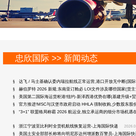
忠欣国际 >> 新闻动态
达飞 / 马士基确认委内瑞拉航线正常运营,港口开放无中断(国
§
赫伯罗特 2026 新规:东南亚订舱必 LOI文件涉及哪些国家(货
§
美国第二国际海运货柜港!纽约-新泽西港优势在哪(基建升级+贸
§
官方推进!MSC与汉堡市政府启动 HHLA 强制收购,少数股东
§
“3+1” 联盟格局称霸 2026 航运业,独立承运商的细分市场机
§
浙江宁波至比利时全货机航线恢复运营-上海国际快递
§
2026.0
美国土安全部部长称将向明尼苏达州增派数百警员-上海国际快
§