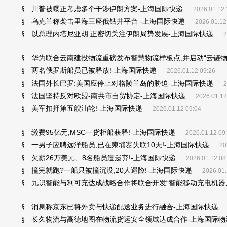
川普被曝正考虑多个干涉伊朗方案-上海国际快递
§
2026.01.12 
乌克兰称袭击里海三座俄钻井平台 -上海国际快递
§
2026.01.12
以总理内塔尼亚胡:正密切关注伊朗局势发展-上海国际快递
§
2
华为联合云南建投物流重磅发布智慧物流样板点,并启动“云链物
§
两名俄罗斯船员已被释放!-上海国际快递
§
2026.01.12 09:26
法国外长巴罗:美国应停止对格陵兰岛的胁迫-上海国际快递
§
2
法国坚持反对欧盟-南共市自贸协定-上海国际快递
§
2026.01.12
美军扣押第五艘油轮!-上海国际快递
§
2026.01.12 09:04
缴费95亿元,MSC一货柜船获释!-上海国际快递
§
2026.01.12 09
一男子应聘远洋船员,已在柬埔寨失联10天!-上海国际快递
§
20
欠薪26万美元、8名船员遭遗弃!-上海国际快递
§
2026.01.12 08
撞完就跑?一船只被撞沉没,20人遇险!-上海国际快递
§
2026.01.
九识智能与利可充达成战略合作将联合开发“智能移动充电机器人
§
消息称京东已将外卖与快递配送业务进行融合-上海国际快递
§
长久物流与高德地图在物流货运安全领域达成合作-上海国际物
§