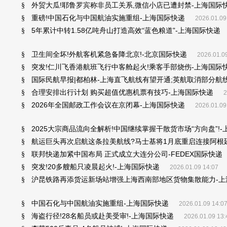
外贸大瓜!耶鲁罗宾称非员工关系,微信小店已遭封禁-上海国际
§
重磅!中国石化与中国航油实施重组-上海国际快递
§
2026.01.09
5年累计中转1.58亿吨舟山打造高效“蓝色粮道”-上海国际快递
§
卫生间全坏!外航客机紧急备降北京!-北京国际快递
§
2026.01.0
突发!仁川飞香港航班飞行中客舱起火!乘客手部烧伤-上海国际
§
国际民航早报|都柏林-上海直飞航线有望开通;英航取消部分航
§
合理安排出行计划 购买超值优惠机票有技巧-上海国际快递
§
2
2026年全国邮政工作会议在京闭幕-上海国际快递
§
2026.01.09
2025大宗商品流向全解析!中国继续掌握干散货市场“方向盘”!
§
航运巨头再次启航这条拉美航线?马士基将1月底重启连接阿根廷
§
联邦快递加紧中国布局 正式成立大连分公司-FEDEX国际快递
§
突发!20多艘船只凌晨起火!-上海国际快递
§
2026.01.09 14:07
沪昆铁路再添货运新场站增强上海西南部地区货物集散能力-上
§
中国石化与中国航油实施重组-上海国际快递
§
2026.01.09 14:0
海盗行径!28名船员或赴美受审!-上海国际快递
§
2026.01.09 13: