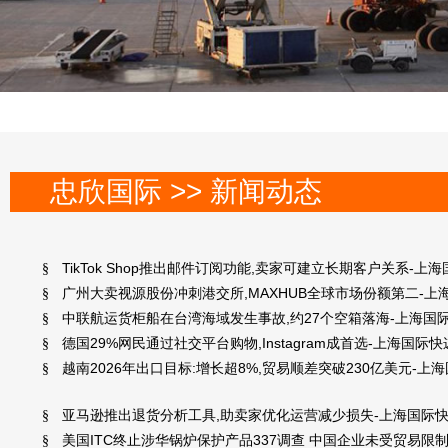
忠欣国际 >> 新闻动态
TikTok Shop推出邮件订阅功能,卖家可建立长期客户关系-上
§
广州大卖视源股份冲刺港交所,MAXHUB全球市场份额第二-上
§
中联航运货柜船在台湾海域发生事故,约27个空箱落海-上海国
§
德国29%网民通过社交平台购物,Instagram成首选-上海国际快
§
越南2026年出口目标:增长超8%,贸易顺差突破230亿美元-上
§
亚马逊推出退货分析工具,助卖家优化运营减少损失-上海国际
§
美国ITC终止涉华锅炉保护产品337调查 中国企业未受贸易限
§