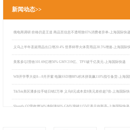
新闻动态>>
俄电商调研:价格仍是王道 商品页信息不透明致65%消费者弃单-上海国际快递.
义乌上半年圣诞用品出口增20.4% 世界杯带火体育用品38.5%增速-上海国际快.
美客多Q2营收101.69亿增50% GMV219亿、TPV破千亿美元-上海国际快递
WB开学季大促8—9月开窗 电脑SSD增88%积木拼装飙110%指引备货-上海国际
TikTok美区潘多拉手链日销2万单 义乌8元成本卖8美元差价超7倍-上海国际快..
Shopify Q2营收增34%净利涨66% GMV突破1155亿美元创新高-上海国际快递