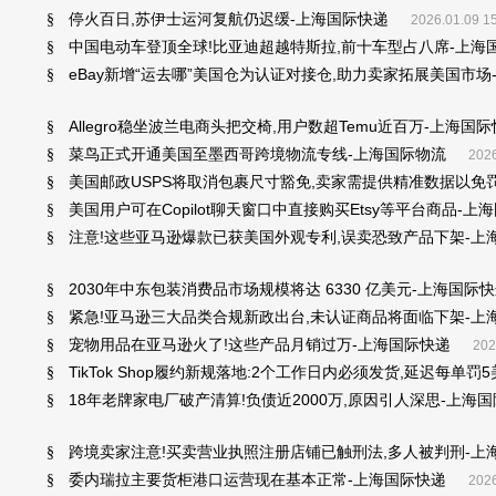
停火百日,苏伊士运河复航仍迟缓-上海国际快递
§
2026.01.09 1
中国电动车登顶全球!比亚迪超越特斯拉,前十车型占八席-上海
§
eBay新增“运去哪”美国仓为认证对接仓,助力卖家拓展美国市场
§
Allegro稳坐波兰电商头把交椅,用户数超Temu近百万-上海国
§
菜鸟正式开通美国至墨西哥跨境物流专线-上海国际物流
§
2026
美国邮政USPS将取消包裹尺寸豁免,卖家需提供精准数据以免
§
美国用户可在Copilot聊天窗口中直接购买Etsy等平台商品-上
§
注意!这些亚马逊爆款已获美国外观专利,误卖恐致产品下架-上
§
2030年中东包装消费品市场规模将达 6330 亿美元-上海国际
§
紧急!亚马逊三大品类合规新政出台,未认证商品将面临下架-上
§
宠物用品在亚马逊火了!这些产品月销过万-上海国际快递
§
202
TikTok Shop履约新规落地:2个工作日内必须发货,延迟每单罚
§
18年老牌家电厂破产清算!负债近2000万,原因引人深思-上海
§
跨境卖家注意!买卖营业执照注册店铺已触刑法,多人被判刑-上
§
委内瑞拉主要货柜港口运营现在基本正常-上海国际快递
§
2026