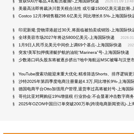
查获500斤毒品,4名船员被捕!-上海国际快递
§
2026.01.09 13:48
美最高法即将裁决川普关税合法性 或引爆1500亿美元退款潮-
§
Costco 12月净销售额298.6亿美元 同比增长8.5%-上海国际快
§
印尼新规:货物滞港超过30天,将面临被拍卖或销毁-上海国际快
§
全球美容市场2027年将达5800亿美元-上海国际快递
§
2026.01
1月9日人民币兑美元中间价上调69个基点-上海国际快递
§
202
突发!美军扣押俄潜艇护航的油轮“Marinera”号-上海国际快递
§
少数港口码头股东将被逐步挤出?地中海航运MSC被曝与汉堡市
§
YouTube搜索功能迎来重大优化:精准筛选Shorts、排序逻辑
§
沙特2025年第四季度电商注册量超4.3万,同比增长9%-上海国
§
德国电商平台Otto加强用户管理,退货率过高将被封号-上海国
§
哥伦比亚对网购征19%增值税 行业协会:不会显著冲击数字商务
§
2025年OZON中国日订单突破200万单(跨境电商新闻资讯)-
§