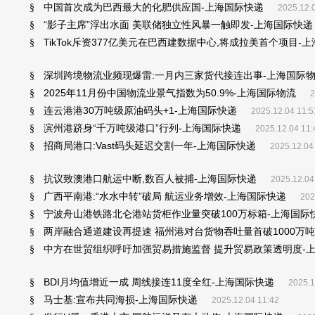
中国首次成为巴西最大的化肥供应国-上海国际快递
§
2025.12.
“影子主席”浮出水面 美联储独立性风暴一触即发-上海国际快递
§
TikTok斥资377亿美元在巴西建数据中心,将成拉美首个项目-
§
深圳跨境物流业频现爆雷:一月内三家货代接连出事-上海国际
§
2025年11月份中国物流业景气指数为50.9%-上海国际物流
§
2
连云港港30万吨级原油码头+1-上海国际快递
§
2025.12.04 11:5
滨州港跻身“千万吨级港口”行列-上海国际快递
§
2025.12.04 11:
招商局港口:Vast码头延迟交割一年-上海国际快递
§
2025.12.04
抗议致澳港口航运中断,数百人被捕-上海国际快递
§
2025.12.04
广西平南港:“水水中转”破局 航运业务增效-上海国际快递
§
202
宁波舟山港铁路北仑港站货柜作业量突破100万标箱-上海国际
§
两岸融合通道建设再提速 福州港对台货物吞吐量首破1000万吨
§
中方在世贸组织呼吁加强贸易措施监督 提升贸易政策透明度-
§
BDI月均值增近一成 周线接连11度全红-上海国际快递
§
2025.1
马士基:宣布共同海损-上海国际快递
§
2025.12.04 11:42