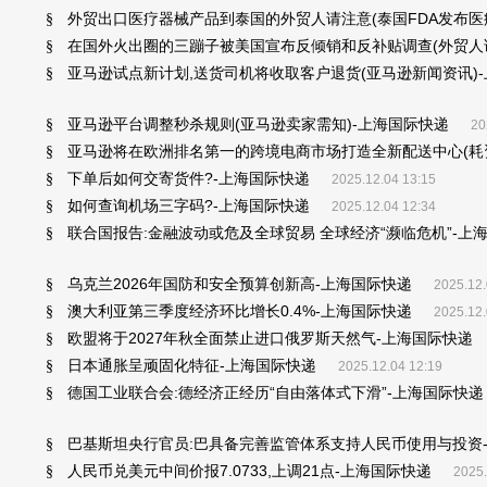
外贸出口医疗器械产品到泰国的外贸人请注意(泰国FDA发布医
§
在国外火出圈的三蹦子被美国宣布反倾销和反补贴调查(外贸人请
§
亚马逊试点新计划,送货司机将收取客户退货(亚马逊新闻资讯)
§
亚马逊平台调整秒杀规则(亚马逊卖家需知)-上海国际快递
§
20
亚马逊将在欧洲排名第一的跨境电商市场打造全新配送中心(耗资
§
下单后如何交寄货件?-上海国际快递
§
2025.12.04 13:15
如何查询机场三字码?-上海国际快递
§
2025.12.04 12:34
联合国报告:金融波动或危及全球贸易 全球经济“濒临危机”-上
§
乌克兰2026年国防和安全预算创新高-上海国际快递
§
2025.12.
澳大利亚第三季度经济环比增长0.4%-上海国际快递
§
2025.12.
欧盟将于2027年秋全面禁止进口俄罗斯天然气-上海国际快递
§
日本通胀呈顽固化特征-上海国际快递
§
2025.12.04 12:19
德国工业联合会:德经济正经历“自由落体式下滑”-上海国际快递
§
巴基斯坦央行官员:巴具备完善监管体系支持人民币使用与投资
§
人民币兑美元中间价报7.0733,上调21点-上海国际快递
§
2025.