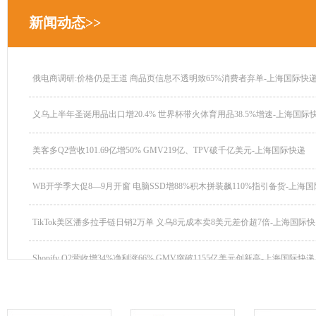
新闻动态>>
俄电商调研:价格仍是王道 商品页信息不透明致65%消费者弃单-上海国际快递.
义乌上半年圣诞用品出口增20.4% 世界杯带火体育用品38.5%增速-上海国际快.
美客多Q2营收101.69亿增50% GMV219亿、TPV破千亿美元-上海国际快递
WB开学季大促8—9月开窗 电脑SSD增88%积木拼装飙110%指引备货-上海国际
TikTok美区潘多拉手链日销2万单 义乌8元成本卖8美元差价超7倍-上海国际快..
Shopify Q2营收增34%净利涨66% GMV突破1155亿美元创新高-上海国际快递