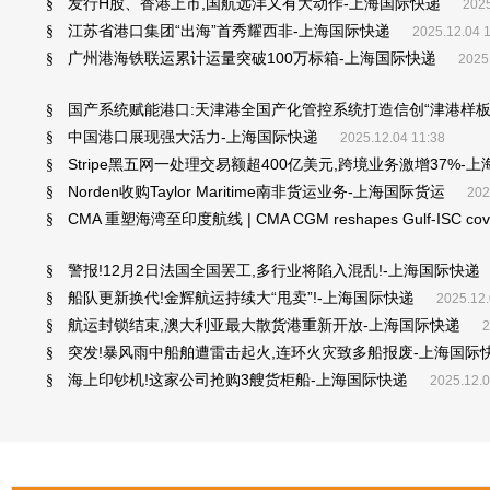
发行H股、香港上市,国航远洋又有大动作-上海国际快递
§
2025
江苏省港口集团“出海”首秀耀西非-上海国际快递
§
2025.12.04 
广州港海铁联运累计运量突破100万标箱-上海国际快递
§
2025
国产系统赋能港口:天津港全国产化管控系统打造信创“津港样板
§
中国港口展现强大活力-上海国际快递
§
2025.12.04 11:38
Stripe黑五网一处理交易额超400亿美元,跨境业务激增37%-
§
Norden收购Taylor Maritime南非货运业务-上海国际货运
§
202
CMA 重塑海湾至印度航线 | CMA CGM reshapes Gulf-ISC 
§
警报!12月2日法国全国罢工,多行业将陷入混乱!-上海国际快递
§
船队更新换代!金辉航运持续大“甩卖”!-上海国际快递
§
2025.12.
航运封锁结束,澳大利亚最大散货港重新开放-上海国际快递
§
2
突发!暴风雨中船舶遭雷击起火,连环火灾致多船报废-上海国际
§
海上印钞机!这家公司抢购3艘货柜船-上海国际快递
§
2025.12.0