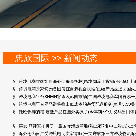
忠欣国际 >> 新闻动态
跨境电商卖家如何海外仓移仓换标(跨境物流干货知识分享)-上
§
跨境电商卖家切勿贪图便宜而忽视合规性(已经产品被退回国)-
§
跨境电商平台SHEIN将杀入韩国市场(中国跨境电商军团再添一
§
跨境电商平台亚马逊将推出低成本的杂货配送服务(每月9.99美
§
托欧锦赛的福,这些产品在国外卖疯了(今年前5个月义乌出口体育
§
突发:菲律宾扣押了一艘国际海运商船(船上有7名中国船员)-上
§
海外仓为何广受跨境电商卖家青睐(一文详解第三方跨境物流海外
§