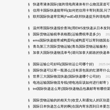
快递寄液体国际(做跨境电商液体有什么物流渠道可以
§
信用卡国际快递能寄吗(如何把信用卡寄到美国,问
§
联邦国际快递寄官网(FedEx联邦快递提升跨境电商
§
温州寄国际快递报价查询(用EMS发快递从日本发到
§
国际货物运输税率表格图(运输费税率是多少)
§
202
ems国际快递能寄咸鸭蛋吗(咸鸭蛋可以寄到德国去不
§
青岛第三方国际货物运输(青岛国际货物运输服务)
§
加拿大国际快递物流单号(请问加拿大邮政的快递单号
§
国际运输公司好吗(国际转运公司哪个好)
§
2025.04
国际快递可以寄一瓶酒么(没有原包装的红酒寄什么快
§
世界三大国际物流快递(国际快递哪个公司好)
§
202
电池运输国际物流专线(锂电池应该如何进行邮寄 )
§
tnt国际快递这么寄(国际快递物品包裹邮寄有哪些渠
§
国际货物运输的的相关方(收货人和通知人的区别是
§
国际日本快递怎么寄的啊(在国内寄东西到日本要怎么
§