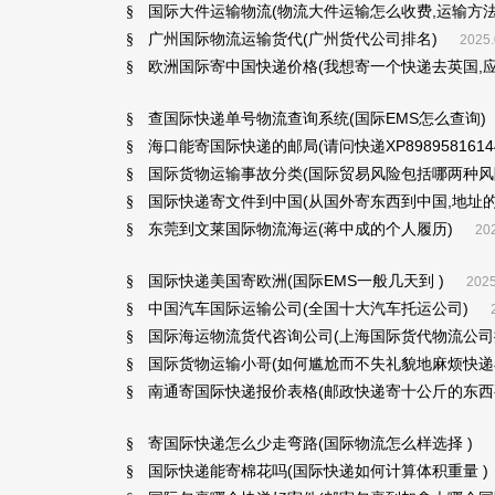
国际大件运输物流(物流大件运输怎么收费,运输方法
§
广州国际物流运输货代(广州货代公司排名)
§
2025.
欧洲国际寄中国快递价格(我想寄一个快递去英国,应
§
查国际快递单号物流查询系统(国际EMS怎么查询)
§
海口能寄国际快递的邮局(请问快递XP898958161
§
国际货物运输事故分类(国际贸易风险包括哪两种风
§
国际快递寄文件到中国(从国外寄东西到中国,地址的
§
东莞到文莱国际物流海运(蒋中成的个人履历)
§
202
国际快递美国寄欧洲(国际EMS一般几天到 )
§
2025
中国汽车国际运输公司(全国十大汽车托运公司)
§
国际海运物流货代咨询公司(上海国际货代物流公司
§
国际货物运输小哥(如何尴尬而不失礼貌地麻烦快递
§
南通寄国际快递报价表格(邮政快递寄十公斤的东西要
§
寄国际快递怎么少走弯路(国际物流怎么样选择 )
§
国际快递能寄棉花吗(国际快递如何计算体积重量 )
§