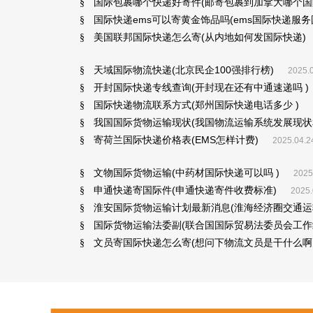
国际包裹哪个快递好寄件(邮寄包裹到加拿大哪个国
§
国际快递ems可以寄黄金饰品吗(ems国际快递服
§
美国联邦国际快递怎么寄(从内地如何发国际快递)
§
天域国际物流快递(北京民企100强排行榜)
§
2025.0
开封国际快递专线查询(开封现在还有中通速递吗 )
§
国际快递物流联系方式(郑州国际快递电话多少 )
§
我国国际货物运输现状(我国物流运输系统发展现状
§
寄荷兰国际快递价格表(EMS怎样计费)
§
2025.04.2
文物国际货物运输(中药材国际快递可以吗 )
§
2025
申通快递寄国际件(申通快递寄件收费标准)
§
2025.
淮安国际货物运输计划最新消息(淮海经济圈交通运
§
国际货物运输法委副(联合国国际贸易法委员会工作
§
文员寄国际快递怎么寄(想问下物流文员是干什么啊,
§