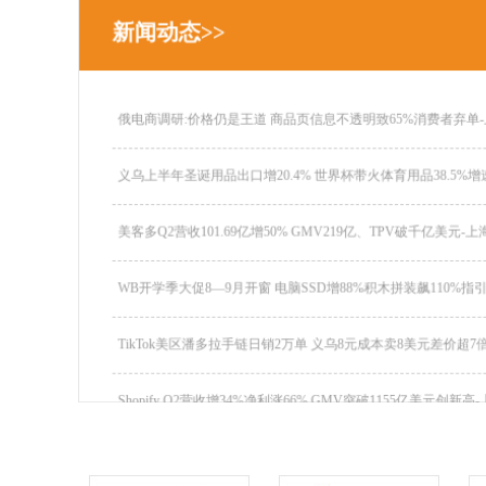
新闻动态>>
俄电商调研:价格仍是王道 商品页信息不透明致65%消费者弃单-
义乌上半年圣诞用品出口增20.4% 世界杯带火体育用品38.5%增速
美客多Q2营收101.69亿增50% GMV219亿、TPV破千亿美元
WB开学季大促8—9月开窗 电脑SSD增88%积木拼装飙110%指引
TikTok美区潘多拉手链日销2万单 义乌8元成本卖8美元差价超7倍
Shopify Q2营收增34%净利涨66% GMV突破1155亿美元创新