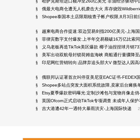
哈萨克斯坦进口额冲至260亿美元 非油经济驱动中
§
俄最大电商仓遭无人机袭击大火 库存烧毁Wildber
§
Shopee泰国本土店限期核查子帐户权限,8月3日
§
越柬电商合作提速:双边贸易剑指200亿美元-上海
§
菲律宾数字支付爆发:上半年交易额破16万亿比索同比
§
义乌老板再造TikTok美区爆款 椰子油捏捏球月销7
§
美军出动双航母封锁荷姆兹海峡 商船通行量骤降至
§
印尼网红营销转向:品牌弃追头部大V 微型达人因
§
俄联邦认证署首次叫停亚美尼亚EAC证书-FEDEX
§
Shopee多站点突发大面积系统故障,卖家后台瘫
§
Etsy夏季爆款密码曝光:定制沙滩包与宠物肖像走俏
§
英国Ofcom正式启动TikTok专项调查 未成年人
§
吉大港遭42年一遇特大暴雨洪灾-上海国际快递
§
2