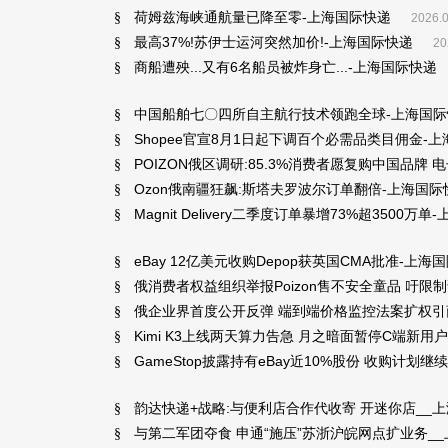
荷姆兹海峡通航量已降至零-上海国际快递
§
2026.0
最高37%!苏伊士运河突然加价!-上海国际快递
§
20
商船遭殃...又有6名船员被炸身亡...-上海国际快递
§
中国船舶七〇四所自主航行技术领跑全球-上海国际
§
Shopee官宣8月1日起下调百个必需品类目佣金-
§
POIZON俄区调研:85.3%消费者愿复购中国品
§
Ozon俄南疆狂飙:斯塔夫罗波尔订单翻倍-上海国际
§
Magnit Delivery二季度订单暴增73%超3500万
§
eBay 12亿美元收购Depop获英国CMA批准-上海
§
俄消费者权益组织举报Poizon售不安全童品 吁限
§
俄企业界首度公开反弹 端到端价格监控法案扩权引
§
Kimi K3上线两天算力告急 月之暗面暂停C端新
§
GameStop披露持有eBay近10%股份 收购计划
§
韵达快递+战略:与便利店合作代收寄 开迷你店__
§
与第二军团夺食 申通“施压”苏浙沪皖网点扩业务_
§