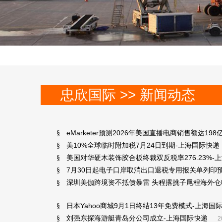
忠欣国际 >> 新闻动态
eMarketer预测2026年美国直播电商销售额达19
§
美10%全球临时附加税7月24日到期-上海国际快递
§
美国对华硬木装饰胶合板终裁双反税率276.23%-
§
7月30日起电子口岸取消出口退税专用报关单列印
§
深圳美伽跨境资不抵债暴雷 头程撂挑子尾程海外仓喊
§
日本Yahoo商城9月1日终结13年免费模式-上海国
§
刘强东探海游艇青岛分公司成立-上海国际快递
§
2