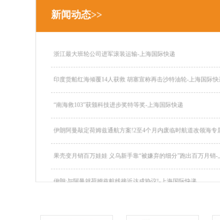
新闻动态>>
浙江最大班轮公司进军滚装运输-上海国际快递
印度货船红海倾覆14人获救 胡塞宣称再击沙特油轮-上海国际
“南海救103”获颁科技进步奖特等奖-上海国际快递
伊朗阿曼敲定荷姆兹通航方案!2至4个月内废临时航道改领海专属道
果壳变月销百万娃娃 义乌新手靠“被嫌弃的细分”跑出百万月销-上
伊朗:与阿曼就荷姆兹航线接近达成协议!-上海国际快递