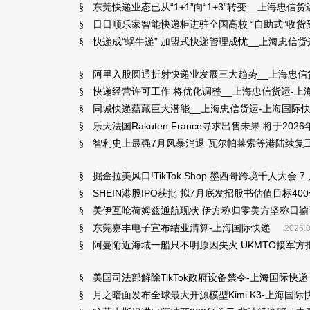
东莞快递业态已从“1+1”向“1+3”转变__上海忠信
§
日日顺乐家智能快递柜进驻全国高校 “自助式”收货
§
快递成“蜗牛递” 加盟式快递管理成忧__上海忠信货
§
阿里入股圆通折射快递业发展三大趋势__上海忠信
§
快递经营许可工作 将优化调整__上海忠信货运-上
§
同城快递蕴藏巨大潜能__上海忠信货运-上海国际
§
乐天法国Rakuten France寻求出售未果 将于
§
智利史上最强7月风暴消退 瓦尔帕莱索等港陆续复
§
掘金拉美风口!TikTok Shop 墨西哥跨境千人大会 
§
SHEIN港股IPO获批 拟7月底发招股书估值目标40
§
美伊互呛荷姆兹通航现状 伊方称归零美方坚称日输
§
东莞嘉丰电子宣布结业清算-上海国际快递
§
2026.0
阿曼附近海域一船只不明原因失火 UKMTO接军方
§
美国司法部解除TikTok政府设备禁令-上海国际快递
§
月之暗面发布全球最大开源模型Kimi K3-上海国际
§