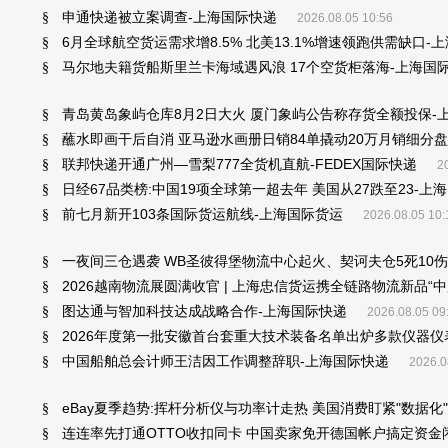
申通快递被立案调查-上海国际快递
§
2026.08.05 10:56
6月全球航空货运需求增8.5% 北美13.1%增速领跑供需缺口-
§
马尔地夫籍货船斯里兰卡海域遇风浪 17个空货柜落海-上海国
§
青岛黄岛象屿仓库8月2日大火 厦门象屿公告称存货全额投保-
§
蘸水即画干后自消 亚马逊水画册日销84单撬动20万月销细分盘
§
联邦快递开通广州—雪梨777全货机直航-FEDEX国际快递
§
2
日经67品类榜:中国19项全球第一超去年 美国从27跌至23-上
§
前七月新开103条国际货运航线-上海国际货运
§
2026.08.05 10:
一夜间三仓遇袭 WB圣彼得堡物流中心起火、契诃夫仓5死10伤
§
2026越南物流展圆满收官 | 上海忠信货运携全链路物流新品“
§
图达通与智加科技达成战略合作-上海国际快递
§
2026.08.05 09
2026年度第一批安徽首台套重大技术装备名单出炉多款仪器仪
§
中国船舶总会计师王洁因工作调整辞职-上海国际快递
§
2026.0
eBay夏季趋势:挥杆分析仪与功率计走热 美国消费盯紧"数据化
§
连连率先打通OTTO收扣同卡 中国卖家免开德国帐户搞定资金
§