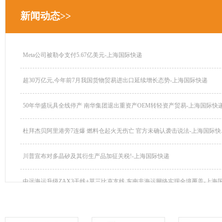
新闻动态>>
Meta公司被勒令支付5.67亿美元-上海国际快递
超30万亿元,今年前7月我国货物贸易进出口延续增长态势-上海国际快递
50年华盛玩具全线停产 南华集团退出重资产OEM转轻资产贸易-上海国际快递.
杜拜杰贝阿里港旁7连爆 燃料仓起火无伤亡 官方未确认袭击说法-上海国际快..
川普宣布对多晶矽及其衍生产品加征关税!-上海国际快递
中远海运升级ZAX3干线+莫三比克支线,东南非海运网络实现全境覆盖-上海国.