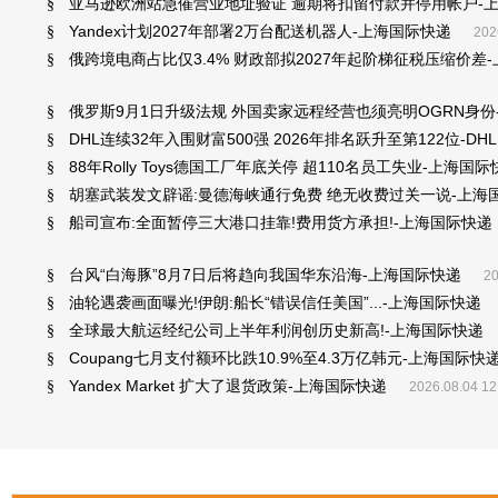
亚马逊欧洲站急催营业地址验证 逾期将扣留付款并停用帐户-
§
Yandex计划2027年部署2万台配送机器人-上海国际快递
§
202
俄跨境电商占比仅3.4% 财政部拟2027年起阶梯征税压缩价差
§
俄罗斯9月1日升级法规 外国卖家远程经营也须亮明OGRN身份
§
DHL连续32年入围财富500强 2026年排名跃升至第122位-DH
§
88年Rolly Toys德国工厂年底关停 超110名员工失业-上海国际
§
胡塞武装发文辟谣:曼德海峡通行免费 绝无收费过关一说-上海
§
船司宣布:全面暂停三大港口挂靠!费用货方承担!-上海国际快递
§
台风“白海豚”8月7日后将趋向我国华东沿海-上海国际快递
§
20
油轮遇袭画面曝光!伊朗:船长“错误信任美国”...-上海国际快递
§
全球最大航运经纪公司上半年利润创历史新高!-上海国际快递
§
Coupang七月支付额环比跌10.9%至4.3万亿韩元-上海国际快
§
Yandex Market 扩大了退货政策-上海国际快递
§
2026.08.04 12