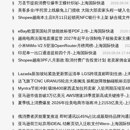
万圣节提前消费引爆帝王蝶针织衫-上海国际快递
§
2026.08.04 
美客多全/半托管上线极兔上门揽收 大陆大部卖家头程一键入仓
§
Shopee越南本土店8月11日起锁死NFC银行卡上架 缺合规文
§
eBay欧盟英国站开放能效标签PDF上传-上海国际快递
§
2026.
越南电商法落地直播监管 2027年起平台强制电子核验卖家主播
§
小米MiMo-V2.5登顶OpenRouter月榜周榜-上海国际快递
§
202
印尼单一出口通道提前四个月-上海国际快递
§
2026.08.04 17:4
Shopee越南3PF八月新政:取消付费广告投资计划 老卖家佣
§
Lazada新加坡站紧急更新禁运清单 LGS跨境直邮即刻生效-
§
达飞旗下CNC URANUS轮吉大港搁浅 操舵故障致触碰航标后
§
Myntra节前冲刺:吸纳400家西孟加拉邦卖家 入驻周期压缩至
§
亚马逊市值首破3万亿美元 AWS增速18季度新高成关键推手-
§
夏季线上消费爆发 2026年拉美电商市场将冲上2153亿美元-
§
俄消费者厌烦重复推送 即时通讯以45%占比成最期待品牌沟通
§
亚马逊荷兰站弃用iDEAL 结帐页切入泛欧支付Wero-上海国际
§