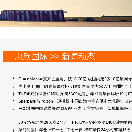
忠欣国际 >> 新闻动态
QuestMobile:京东去重用户破10.66亿 成国内第5家10亿
§
卢比奥:伊朗—阿曼荷姆兹协议即将达成 美方承诺"自由通行"-
§
TikTok庭前保密和解退场 美3300起青少年成瘾集体诉讼10月
§
Sberbank与Poizon打通授权 中国出海电商在俄本土化跳过
§
FCC禁购中国光模块传闻发酵 业内:无官方细则、落地概率极低
§
50元浴帘北美28天卖274万 TikTok达人矩阵撬动140亿宿舍
§
菜鸟伦敦口岸仓正式开仓 “关仓一体”模式最快24小时末端派送
§