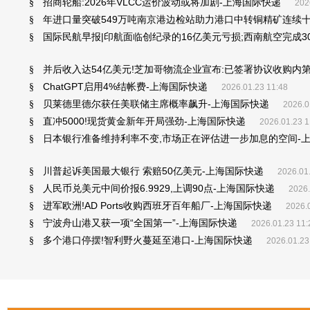
招商轮船:2026年VLCC运价波动或将加剧-上海国际快递
§
202
年进口量突破549万吨南京港边检站助力港口中转铜精矿连续
§
国际民航早报|印航面临创纪录的16亿美元亏损;西南航空完成300
§
并后收入达54亿美元!芝加哥物流企业宣布:已签署协议收购内第三方物
§
ChatGPT启用4%结帐费-上海国际快递
§
2026.01.23 11:48
贝莱德里德尔获任美联储主席概率飙升-上海国际快递
§
2026.0
直冲5000!现货黄金新年开局强劲-上海国际快递
§
2026.01.23 1
日本银行准备维持利率不变,市场正在评估进一步加息的空间-
§
川普起诉美国最大银行 索赔50亿美元-上海国际快递
§
2026.01
人民币兑美元中间价报6.9929,上调90点-上海国际快递
§
2026.
进军欧洲!AD Ports收购西班牙百年船厂-上海国际快递
§
2026.
宁波舟山港又获一项“全国第一”-上海国际快递
§
2026.01.23 11:
多个港口停摆!智利野火蔓延至港口-上海国际快递
§
2026.01.23