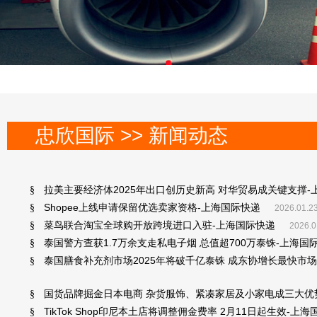
忠欣国际 >> 新闻动态
拉美主要经济体2025年出口创历史新高 对华贸易成关键支撑-
§
Shopee上线申请保留优选卖家资格-上海国际快递
§
2026.01.23
菜鸟联合淘宝全球购开放跨境进口入驻-上海国际快递
§
2026.0
泰国警方查获1.7万余支走私电子烟 总值超700万泰铢-上海国
§
泰国膳食补充剂市场2025年将破千亿泰铢 成东协增长最快市场
§
国货品牌掘金日本电商 杂货服饰、紧凑家居及小家电成三大优
§
TikTok Shop印尼本土店将调整佣金费率 2月11日起生效-上
§