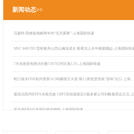
新闻动态>>
贝森特:荷姆兹海峡两年内“无关紧要”-上海国际快递
MSC 8401TEU货柜船舟山岱山搁浅进水 船尾没入水中船艏翘起-上海国际快递.
7月东南亚电商访问量5.957亿环比涨2.2%-上海国际快递
蛇口海关ONE柜内查获14.5吨瞒报灭火器 第2.2类危货伪装“音响”出口-上海...
最高法院判IEEPA关税无效 CBPT启动退税后A股多家公司到帐最高近亿元-上海
亚马逊8月6日关停社媒促销码-上海国际快递