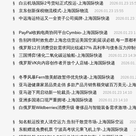
白云机场国际2号货站正式投运-上海国际快递
§
2026.01.23 15:
京东创新保税物流模式-上海国际物流
§
2026.01.23 15:55
中远海运特运又一全资子公司揭牌-上海国际快递
§
2026.01.23 
PayPal收购电商协同平台Cymbio-上海国际快递
§
2026.01.23 1
告别跨境时效焦虑!上海忠信货运美国空派|延误必赔,每一票都
§
俄罗斯12月消费贷款需求同比锐减37% 高利率与债务压力抑制
§
三国博弈!液化二氧化碳运输船-上海国际快递
§
2026.01.23 14:3
俄罗斯VK向内容创作者开放个人店铺-上海国际快递
§
2026.01.
冬季风暴Fern致美邮政暂停优先快递-上海国际快递
§
2026.01.
亚马逊健康家居品类走俏 多款产品月销售额突破百万美元-上
§
亚马逊下周启动新一轮裁员-上海国际快递
§
2026.01.23 14:10
亚洲多国港口现严重拥堵-上海国际快递
§
2026.01.23 14:10
白俄罗斯Wildberries消费升级 奢侈品与智能装备需求激增-
§
知名航运投资人清空运力,告别干散货市场-上海国际空运
§
202
东航赠送免费机票 宁波高考状元乘飞机上学-上海国际快递
§
2