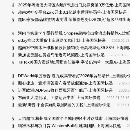
2025年粤港澳大湾区内地9市进出口总额突破9万亿元-上海国
§
越南对社交平台Zalo开出8.1亿越南盾顶格罚单-上海国际快递
§
超50家头部品牌签约速卖通 荣耀倍思努比亚加入“超级品牌出海
§
河内市实施卡车限行新规 Shopee越南推出物流支持措施-上
§
eBay推出大重货卡车派送奖励计划-上海国际快递
§
2026.01.23
越南对中国木纤维板征收反倾销税 最高税率达39.88%-上海国
§
新加坡货船在黄岩岛附近海域倾覆-上海国际快递
§
2026.01.23 
TikTok美国方案落地:周受资任董事,字节仍为单一大股东-上海
§
DPWorld年度报告,逾九成高管看好2026年贸易增长-上海国际
§
顺心捷达、壹米滴答发布春节放假通知-上海国际快递
§
2026.0
进军欧洲!ADPorts收购西班牙百年船厂-上海国际快递
§
2026.0
东南亚大港拥堵、面临运营中断-上海国际快递
§
2026.01.23 16
最新!川普:不会实施对欧洲8国的关税!-上海国际快递
§
2026.01
天猫超市:杭州成全国首个全城闪购4小时达城市-上海国际快递
§
瞄准木材与项目货!WesternBulk组建新团队-上海国际快递
§
2