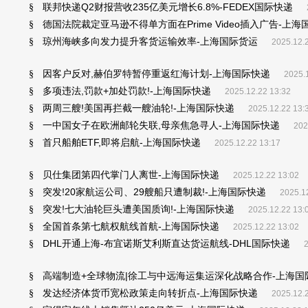
联邦快递Q2财报营收235亿美元增长6.8%-FEDEX国际快递
§
德国法院裁定亚马逊不得单方面在Prime Video插入广告-上海
§
琼州海峡多向发力提升客货运输效率-上海国际货运
§
2025.12.
因客户反对,赫伯罗特暂停重返红海计划-上海国际快递
§
2025.
多项违法,罚款+加处罚款!-上海国际快递
§
2025.12.22 13:32
两周三艘!美国再拦截一艘油轮!-上海国际快递
§
2025.12.22 13:
一中国女子在欧洲邮轮失联,母亲焦急寻人-上海国际快递
§
202
首只船舶ETF,即将启航-上海国际快递
§
2025.12.22 13:17
贝仕集团第四代掌门人离世-上海国际快递
§
2025.12.22 13:02
突发!20家航运公司、29艘船只遭制裁!-上海国际快递
§
2025.1
突发!七大油轮巨头遭美国质询!-上海国际快递
§
2025.12.22 13:
全国首条第七航权航线首航-上海国际快递
§
2025.12.22 13:02
DHL开通上海-布宜诺斯艾利斯直达货运航线-DHL国际快递
§
2
高端制造+全球物流|徐工与中远海运集运深化战略合作-上海国
§
发达经济体货币宽松政策走向转折点-上海国际快递
§
2025.12.