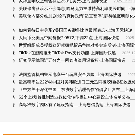
家得宝年线上销售额达250亿美元-上海国际快递
§
2025.12.22 
美联储鹰派暗示不会降息,哈马克力主维持高利率更长时间-上
§
美联储内部分歧加剧:哈马克称政策“适宜暂停”,静待通胀明朗化
§
如何看待日中关系?美国国务卿鲁比奥最新表态-上海国际快递
§
人民币兑美元中间价报7.0572,下调22点-上海国际快递
§
2025.
世贸组织成员授权欧盟就橄榄贸易争端对美实施反制-上海国际
§
TikTok在越南推出TikTok Pay支付功能-上海国际快递
§
2025.12
研究显示德国近五分之一网购者滥用退货权-上海国际快递
§
2
法国监管机构警示电商平台玩具安全风险-上海国际快递
§
2025
最高税率达222%!中国对美韩欧进口三元乙丙橡胶继续征收反
§
《中方关于深化中国—东协数字治理合作的倡议》发布__上海
§
62个上榜!首批制造业数位化转型促进中心建设主体名单公布_
§
高标准数字园区有了建设指南__上海忠信货运-上海国际快递
§