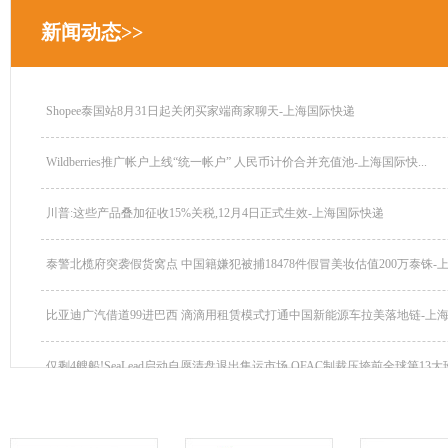
新闻动态>>
Shopee泰国站8月31日起关闭买家端商家聊天-上海国际快递
Wildberries推广帐户上线“统一帐户” 人民币计价合并充值池-上海国际快...
川普:这些产品叠加征收15%关税,12月4日正式生效-上海国际快递
泰警北榄府突袭假货窝点 中国籍嫌犯被捕18478件假冒美妆估值200万泰铢-上.
比亚迪广汽借道99进巴西 滴滴用租赁模式打通中国新能源车拉美落地链-上海..
仅剩4艘船!SeaLead启动自愿清盘退出集运市场 OFAC制裁压垮前全球第13大班.