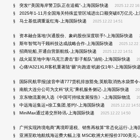
突发!“美国海岸警卫队正在追截”-上海国际快递
§
2025.12.22 16
2025年1-11月全国海关特殊监管区域进出口额突破8万亿元-
§
马士基低调重返红海-上海国际快递
§
2025.12.22 14:51
资本融合落地!兴通股份、象屿股份深度联手!-上海国际快递
§
斯年智驾与千顾科技达成战略合作-上海国际快递
§
2025.12.22 
招商轮船,开通自营新航线-上海国际快递
§
2025.12.22 14:51
战火延至地中海!乌克兰袭击“影子船队”油轮-上海国际快递
§
2
心痛!A321XLR客机重著陆“砸”向跑道!机龄仅1年!-上海国际快
§
国际民航早报|波音申请777货机排放豁免;英航取消热水袋禁令
§
南航大连分公司为文科“状元”乘机服务侧记-上海国际快递
§
20
京东物流案例入选《中国可持续发展报告》-上海国际物流
§
2
中远海运集运+徐工集团,签约!-上海国际快递
§
2025.12.22 14:5
MiniMax通过港交所聆讯-上海国际快递
§
2025.12.22 14:50
广州实现跨境电商"离境即退税、销售再核算"常态化运行-上海
§
亚洲至欧地航线海运费大幅上涨 MSC欧洲大柜报价3700美元
§